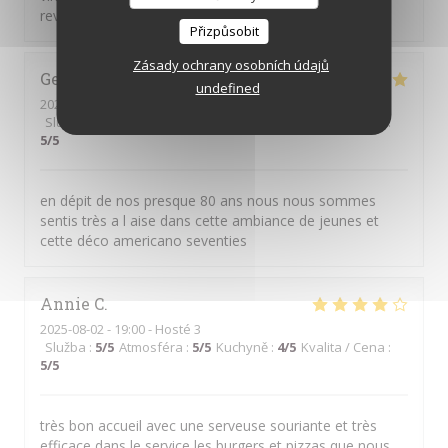
reviendrons ;)
Přizpůsobit
Zásady ochrany osobních údajů
Gerard
T
undefined
2025-09-10
- 19:00 - Hosté 2
Služba
:
5
/5
Atmosféra
:
5
/5
Kuchyně
:
4
/5
Kvalita / Cena
:
5
/5
en dépit de nos presque 80 ans nous nous sommes
sentis très a l aise dans cette ambiance de jeunes et
cette déco americano seventies
Annie
C
2025-08-02
- 19:00 - Hosté 3
Služba
:
5
/5
Atmosféra
:
5
/5
Kuchyně
:
4
/5
Kvalita / Cena
:
5
/5
très bon accueil avec une serveuse souriante et très
efficace dans le service les burgers et pizzas que nous