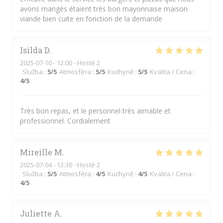
avons mangés étaient très bon mayonnaise maison
viande bien cuite en fonction de la demande
Isilda
D
2025-07-10
- 12:00 - Hosté 2
Služba
:
5
/5
Atmosféra
:
5
/5
Kuchyně
:
5
/5
Kvalita / Cena
:
4
/5
Très bon repas, et le personnel très aimable et
professionnel. Cordialement
Mireille
M
2025-07-04
- 12:30 - Hosté 2
Služba
:
5
/5
Atmosféra
:
4
/5
Kuchyně
:
4
/5
Kvalita / Cena
:
4
/5
Juliette
A