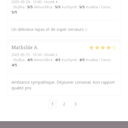
2025-05-29
- 13:00 - Hosté 4
Služba
:
5
/5
Atmosféra
:
5
/5
Kuchyně
:
5
/5
Kvalita / Cena
:
5
/5
Un délicieux repas et de super serveurs ✨
Mathilde
A
2025-05-15
- 13:30 - Hosté 2
Služba
:
4
/5
Atmosféra
:
4
/5
Kuchyně
:
4
/5
Kvalita / Cena
:
4
/5
Ambiance sympathique. Déjeuner convivial. Kon rapport
qualité prix
1
2
3