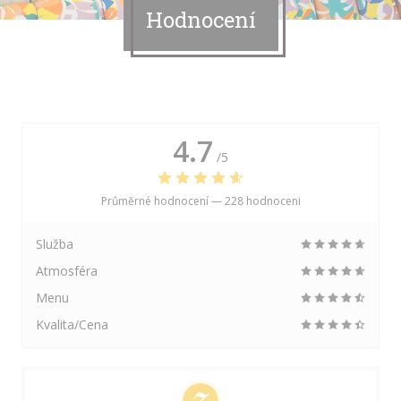
Hodnocení
4.7
/5
Průměrné hodnocení —
228 hodnoceni
Služba
Atmosféra
Menu
Kvalita/Cena