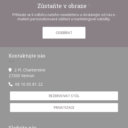
Zůstaňte v obraze
*
Přihlaste se k odběru našeho newsletteru a dostávejte od nás e-
mailem personalizovaná sdělení a marketingové nabídky.
ODEBÍRAT
Kontaktujte nás
2 Pl. Chantereine
((otevře se v novém okně))
27200 Vernon
06 10 65 81 22
REZERVOVAT STŮL
PRIVATIZACE
Sledujte nás