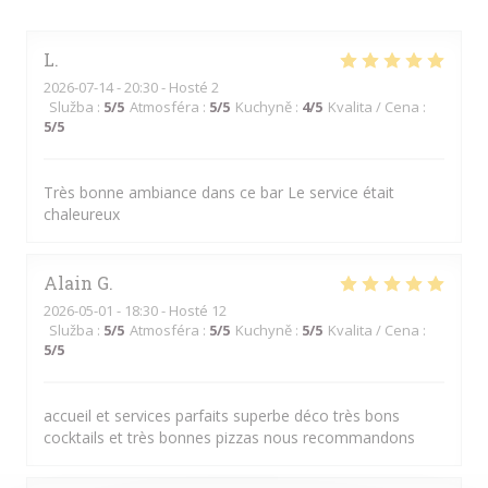
L
2026-07-14
- 20:30 - Hosté 2
Služba
:
5
/5
Atmosféra
:
5
/5
Kuchyně
:
4
/5
Kvalita / Cena
:
5
/5
Très bonne ambiance dans ce bar Le service était
chaleureux
Alain
G
2026-05-01
- 18:30 - Hosté 12
Služba
:
5
/5
Atmosféra
:
5
/5
Kuchyně
:
5
/5
Kvalita / Cena
:
5
/5
accueil et services parfaits superbe déco très bons
cocktails et très bonnes pizzas nous recommandons