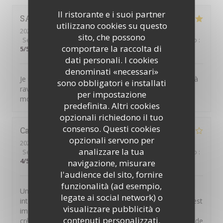
Il ristorante e i suoi partner
SANDRINE
M
utilizzano cookies su questo
2025-12-28
- 11:30 - Ospiti 3
sito, che possono
Servizio
:
5
/5
Atmosfera
:
5
/5
Cucina
:
5
/5
Qualità / Prezzo
:
comportare la raccolta di
5
/5
dati personali. I cookies
denominati «necessari»
Je me suis régalée !!!! C'était super bon, frais, un choix à
sono obbligatori e installati
ravir toutes les papilles. Merci beaucoup pour ce
per impostazione
moment de plaisir
predefinita. Altri cookies
opzionali richiedono il tuo
consenso. Questi cookies
Catherine
D
opzionali servono per
2025-12-14
- 12:30 - Ospiti 4
analizzare la tua
Servizio
:
4
/5
Atmosfera
:
4
/5
Cucina
:
4
/5
Qualità / Prezzo
:
4
/5
navigazione, misurare
l'audience del sito, fornire
funzionalità (ad esempio,
Un point crucial à améliorer : quand on réserve via
legate ai social network) o
internet et qu'on a besoin de joindre par téléphone, c'est
visualizzare pubblicità o
impossible. Rajouter autre chose que des quiches,
contenuti personalizzati.
crêpes et burgers et peut être aussi accorder un verre de