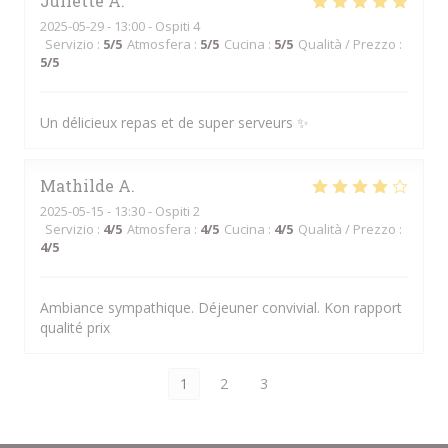
Juliette
A
2025-05-29
- 13:00 - Ospiti 4
Servizio
:
5
/5
Atmosfera
:
5
/5
Cucina
:
5
/5
Qualità / Prezzo
:
5
/5
Un délicieux repas et de super serveurs ✨
Mathilde
A
2025-05-15
- 13:30 - Ospiti 2
Servizio
:
4
/5
Atmosfera
:
4
/5
Cucina
:
4
/5
Qualità / Prezzo
:
4
/5
Ambiance sympathique. Déjeuner convivial. Kon rapport
qualité prix
1
2
3