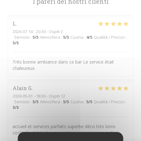
I pareri dei nostri clienti
L
2026-07-14
- 20:30 - Ospiti 2
Servizio
:
5
/5
Atmosfera
:
5
/5
Cucina
:
4
/5
Qualità / Prezzo
:
5
/5
Très bonne ambiance dans ce bar Le service était
chaleureux
Alain
G
2026-05-01
- 18:30 - Ospiti 12
Servizio
:
5
/5
Atmosfera
:
5
/5
Cucina
:
5
/5
Qualità / Prezzo
:
5
/5
accueil et services parfaits superbe déco très bons
cocktails et très bonnes pizzas nous recommandons