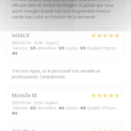
efficace dans le service les burgers et pizzas que nous
avons mangés étaient très bon mayonnaise maison
viande bien cuite en fonction de la demande
Isilda
D
2025-07-10
- 12:00 - Ospiti 2
Servizio
:
5
/5
Atmosfera
:
5
/5
Cucina
:
5
/5
Qualità / Prezzo
:
4
/5
Très bon repas, et le personnel très aimable et
professionnel. Cordialement
Mireille
M
2025-07-04
- 12:30 - Ospiti 2
Servizio
:
5
/5
Atmosfera
:
4
/5
Cucina
:
4
/5
Qualità / Prezzo
:
4
/5