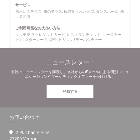
サービス
川沿いのテラス, 川のテラス, 民営化された部屋, ダンスホール, 歩
行者区域
ご利用可能なお支払い方法
タッチ決済 クレジットカード, レストランチケット, ユーロカー
ド /マスターカード, 現金, ビザ, ホリデーバウチャー
ニュースレター
*
当社のニュースレターを購読し、当社からのEメールによる個別コミュ
ニケーションやマーケティングオファーを受け取る。
登録する
お問い合わせ
2 Pl. Chantereine
((新しいウィンドウで開きます))
27200 Vernon