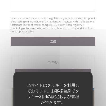
In accordance with data protection regulations, you have the right to opt out
of marketing communications. UK residents can register with the Telephone
Preference Service at
tpsonline.org.uk
. US residents can register at
donotcall.gov
. For more information about how we process your data, please
see our
privacy policy
.
ご予約
予約
当サイトはクッキーを利用し
ております。お客様自身でク
メニュー
ッキー利用の設定および管理
ができます。
メニューを発見する