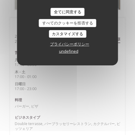
全てに同意する
すべてのクッキーを拒否する
店舗情報
カスタマイズする
2 Pl. Chantereine
道順
((新しいウィンドウで開きます))
27200 Vernon
プライバシーポリシー
undefined
営業時間
月
-
水
17:00 - 00:30
木
-
土
17:00 - 01:00
日曜日
17:00 - 23:00
料理
バーガー, ピザ
ビジネスタイプ
Double terrasse, バーブラッセリーレストラン, カクテルバー, ピ
ッツェリア