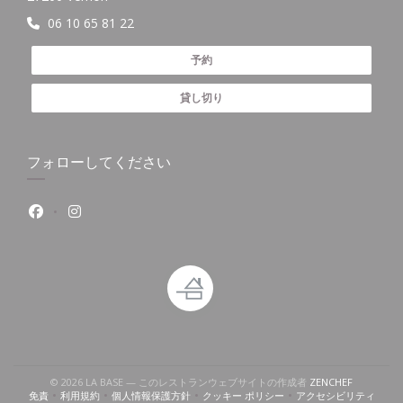
06 10 65 81 22
予約
貸し切り
フォローしてください
Facebook ((新しいウィンドウで開きます))
Instagram ((新しいウィンドウで開きます))
((新しいウ
© 2026 LA BASE — このレストランウェブサイトの作成者
ZENCHEF
免責
利用規約
個人情報保護方針
クッキー ポリシー
アクセシビリティ
((新しいウィンドウで開きます))
((新しいウィンドウで開きます))
((新しいウィンドウで開きます))
((新しいウィンドウで開きます))
((新しいウィン