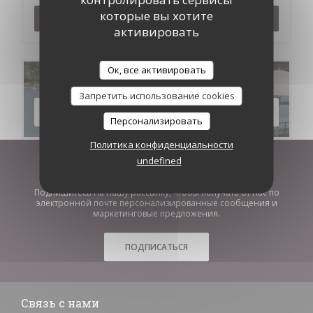
которые вы хотите
ЗАБРОНИРОВАТЬ СТОЛИК
активировать
Ок, все активировать
Меню
Запретить использование cookies
ОТКРОЙТЕ ДЛЯ СЕБЯ НАШЕ МЕНЮ
Персонализировать
Политика конфиденциальности
undefined
Будьте в курсе новостей
*
Подпишитесь на нашу рассылку, чтобы получать от нас по
электронной почте персонализированные сообщения и
маркетинговые предложения.
ПОДПИСАТЬСЯ
Связь с нами