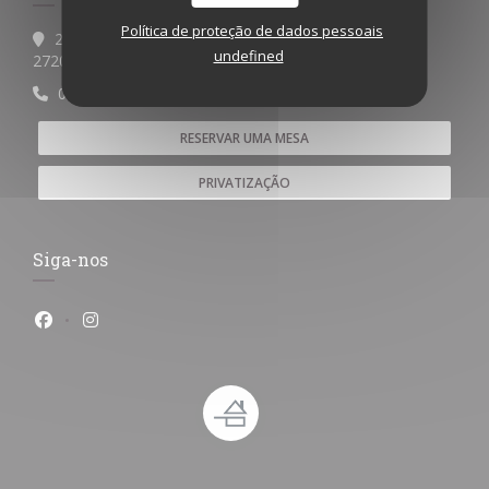
Política de proteção de dados pessoais
2 Pl. Chantereine
undefined
((abre numa nova janela))
27200 Vernon
06 10 65 81 22
RESERVAR UMA MESA
PRIVATIZAÇÃO
Siga-nos
Facebook ((abre numa nova janela))
Instagram ((abre numa nova janela))