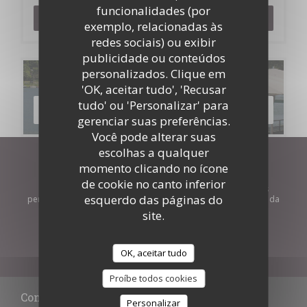
funcionalidades (por
RESERVAR UMA MESA
exemplo, relacionadas às
redes sociais) ou exibir
publicidade ou conteúdos
personalizados. Clique em
Menus
'OK, aceitar tudo', 'Recusar
tudo' ou 'Personalizar' para
DESCUBRA O NOSSO MENU
gerenciar suas preferências.
Você pode alterar suas
escolhas a qualquer
Mantenha-se atualizado
*
momento clicando no ícone
de cookie no canto inferior
Subscrever a nossa newsletter para receber comunicações
esquerdo das páginas do
personalizadas e ofertas de marketing por correio eletrónico da
nossa parte.
site.
SUBSCREVER
OK, aceitar tudo
Proíbe todos cookies
Contacte-nos
Personalizar