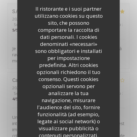
Il ristorante e i suoi partner
SANDRINE
M
utilizzano cookies su questo
2025-12-28
- 11:30 - Ospiti 3
sito, che possono
Servizio
:
5
/5
Atmosfera
:
5
/5
Cucina
:
5
/5
Qualità / Prezzo
:
comportare la raccolta di
5
/5
dati personali. I cookies
denominati «necessari»
Je me suis régalée !!!! C'était super bon, frais, un choix à
sono obbligatori e installati
ravir toutes les papilles. Merci beaucoup pour ce
per impostazione
moment de plaisir
predefinita. Altri cookies
opzionali richiedono il tuo
consenso. Questi cookies
Catherine
D
opzionali servono per
2025-12-14
- 12:30 - Ospiti 4
analizzare la tua
Servizio
:
4
/5
Atmosfera
:
4
/5
Cucina
:
4
/5
Qualità / Prezzo
:
4
/5
navigazione, misurare
l'audience del sito, fornire
funzionalità (ad esempio,
Un point crucial à améliorer : quand on réserve via
legate ai social network) o
internet et qu'on a besoin de joindre par téléphone, c'est
visualizzare pubblicità o
impossible. Rajouter autre chose que des quiches,
contenuti personalizzati.
crêpes et burgers et peut être aussi accorder un verre de