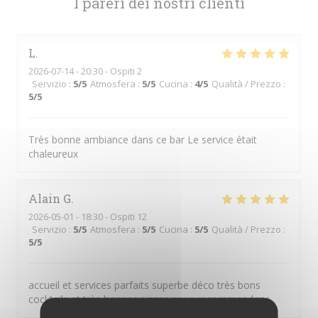
I pareri dei nostri clienti
L
2026-07-14
- 20:30 - Ospiti 2
Servizio
:
5
/5
Atmosfera
:
5
/5
Cucina
:
4
/5
Qualità / Prezzo
:
5
/5
Très bonne ambiance dans ce bar Le service était
chaleureux
Alain
G
2026-05-01
- 18:30 - Ospiti 12
Servizio
:
5
/5
Atmosfera
:
5
/5
Cucina
:
5
/5
Qualità / Prezzo
:
5
/5
accueil et services parfaits superbe déco très bons
cocktails et très bonnes pizzas nous recommandons