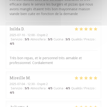
efficace dans le service les burgers et pizzas que nous
avons mangés étaient très bon mayonnaise maison
viande bien cuite en fonction de la demande
Isilda
D
2025-07-10
- 12:00 - Ospiti 2
Servizio
:
5
/5
Atmosfera
:
5
/5
Cucina
:
5
/5
Qualità / Prezzo
:
4
/5
Très bon repas, et le personnel très aimable et
professionnel. Cordialement
Mireille
M
2025-07-04
- 12:30 - Ospiti 2
Servizio
:
5
/5
Atmosfera
:
4
/5
Cucina
:
4
/5
Qualità / Prezzo
:
4
/5