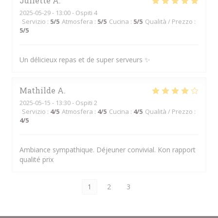
Juliette
A
2025-05-29
- 13:00 - Ospiti 4
Servizio
:
5
/5
Atmosfera
:
5
/5
Cucina
:
5
/5
Qualità / Prezzo
:
5
/5
Un délicieux repas et de super serveurs ✨
Mathilde
A
2025-05-15
- 13:30 - Ospiti 2
Servizio
:
4
/5
Atmosfera
:
4
/5
Cucina
:
4
/5
Qualità / Prezzo
:
4
/5
Ambiance sympathique. Déjeuner convivial. Kon rapport
qualité prix
1
2
3