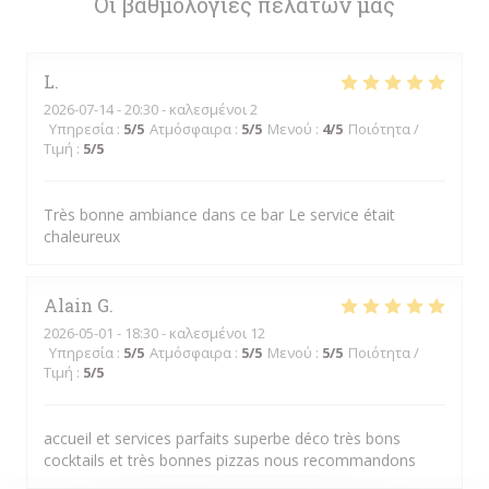
Οι βαθμολογίες πελατών μας
L
2026-07-14
- 20:30 - καλεσμένοι 2
Υπηρεσία
:
5
/5
Ατμόσφαιρα
:
5
/5
Μενού
:
4
/5
Ποιότητα /
Τιμή
:
5
/5
Très bonne ambiance dans ce bar Le service était
chaleureux
Alain
G
2026-05-01
- 18:30 - καλεσμένοι 12
Υπηρεσία
:
5
/5
Ατμόσφαιρα
:
5
/5
Μενού
:
5
/5
Ποιότητα /
Τιμή
:
5
/5
accueil et services parfaits superbe déco très bons
cocktails et très bonnes pizzas nous recommandons