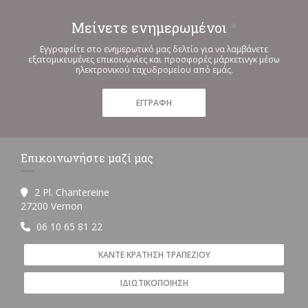
Μείνετε ενημερωμένοι
*
Εγγραφείτε στο ενημερωτικό μας δελτίο για να λαμβάνετε
εξατομικευμένες επικοινωνίες και προσφορές μάρκετινγκ μέσω
ηλεκτρονικού ταχυδρομείου από εμάς.
ΕΓΓΡΑΦΉ
Επικοινωνήστε μαζί μας
2 Pl. Chantereine
((ανοίγει σε νέο παράθυρο))
27200 Vernon
06 10 65 81 22
ΚΆΝΤΕ ΚΡΆΤΗΣΗ ΤΡΑΠΕΖΙΟΎ
ΙΔΙΩΤΙΚΟΠΟΊΗΣΗ