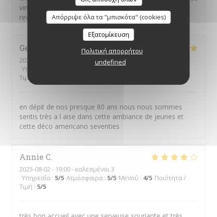
vin pour chaque brunch, ça pourrait être sympa. Nous
reviendrons ;)
Απόρριψε όλα τα "μπισκότα" (cookies)
Εξατομίκευση
Gerard
T
Πολιτική απορρήτου
2025-09-10
- 19:00 - καλεσμένοι 2
undefined
Υπηρεσία
:
5
/5
Ατμόσφαιρα
:
5
/5
Μενού
:
4
/5
Ποιότητα /
Τιμή
:
5
/5
en dépit de nos presque 80 ans nous nous sommes
sentis très a l aise dans cette ambiance de jeunes et
cette déco americano seventies
Annie
C
2025-08-02
- 19:00 - καλεσμένοι 3
Υπηρεσία
:
5
/5
Ατμόσφαιρα
:
5
/5
Μενού
:
4
/5
Ποιότητα /
Τιμή
:
5
/5
très bon accueil avec une serveuse souriante et très