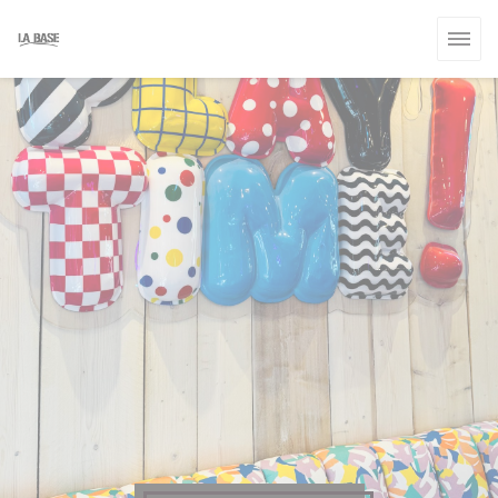
Πίνακας διαχείρισης "Μπισκότων" (Cookies)