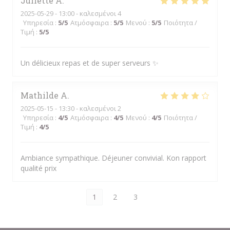
Juliette
A
2025-05-29
- 13:00 - καλεσμένοι 4
Υπηρεσία
:
5
/5
Ατμόσφαιρα
:
5
/5
Μενού
:
5
/5
Ποιότητα /
Τιμή
:
5
/5
Un délicieux repas et de super serveurs ✨
Mathilde
A
2025-05-15
- 13:30 - καλεσμένοι 2
Υπηρεσία
:
4
/5
Ατμόσφαιρα
:
4
/5
Μενού
:
4
/5
Ποιότητα /
Τιμή
:
4
/5
Ambiance sympathique. Déjeuner convivial. Kon rapport
qualité prix
1
2
3