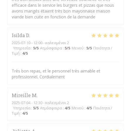
efficace dans le service les burgers et pizzas que nous
avons mangés étaient très bon mayonnaise maison
viande bien cuite en fonction de la demande
Isilda
D
2025-07-10
- 12:00 - καλεσμένοι 2
Υπηρεσία
:
5
/5
Ατμόσφαιρα
:
5
/5
Μενού
:
5
/5
Ποιότητα /
Τιμή
:
4
/5
Très bon repas, et le personnel très aimable et
professionnel. Cordialement
Mireille
M
2025-07-04
- 12:30 - καλεσμένοι 2
Υπηρεσία
:
5
/5
Ατμόσφαιρα
:
4
/5
Μενού
:
4
/5
Ποιότητα /
Τιμή
:
4
/5