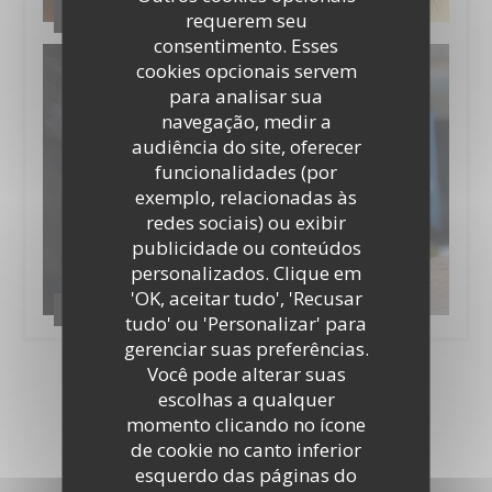
Carte et menu
requerem seu
consentimento. Esses
cookies opcionais servem
para analisar sua
navegação, medir a
audiência do site, oferecer
funcionalidades (por
exemplo, relacionadas às
redes sociais) ou exibir
publicidade ou conteúdos
personalizados. Clique em
'OK, aceitar tudo', 'Recusar
Cocktails
tudo' ou 'Personalizar' para
gerenciar suas preferências.
Você pode alterar suas
escolhas a qualquer
Tour virtual
momento clicando no ícone
de cookie no canto inferior
esquerdo das páginas do