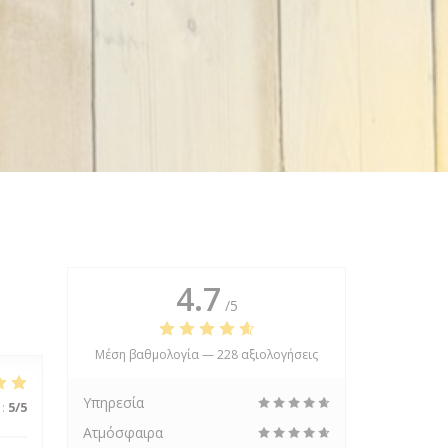
4.7
/5
Μέση βαθμολογία —
228 αξιολογήσεις
Υπηρεσία
:
5
/5
Ατμόσφαιρα