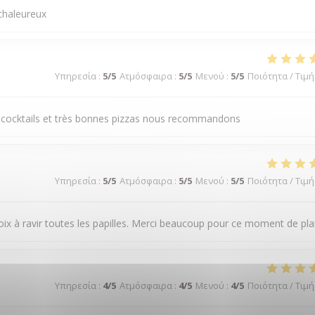
chaleureux
Υπηρεσία
:
5
/5
Ατμόσφαιρα
:
5
/5
Μενού
:
5
/5
Ποιότητα / Τιμή
ns cocktails et très bonnes pizzas nous recommandons
Υπηρεσία
:
5
/5
Ατμόσφαιρα
:
5
/5
Μενού
:
5
/5
Ποιότητα / Τιμή
choix à ravir toutes les papilles. Merci beaucoup pour ce moment de plai
Υπηρεσία
:
4
/5
Ατμόσφαιρα
:
4
/5
Μενού
:
4
/5
Ποιότητα / Τιμή