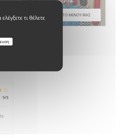
Μενού
, ça
ΑΝΑΚΑΛΎΨΤΕ ΤΟ ΜΕΝΟΎ ΜΑΣ
ελέγξετε τι θέλετε
κευση
:
5
/5
:
5
/5
és