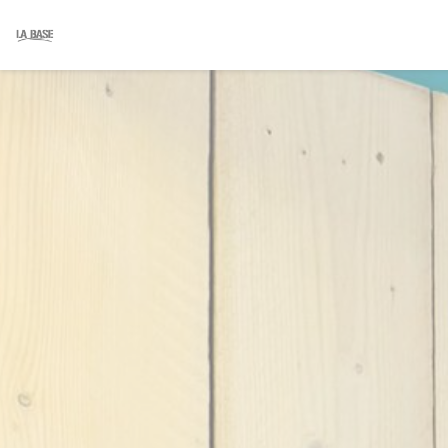
Πίνακας διαχείρισης "Μπισκότων" (Cookies)