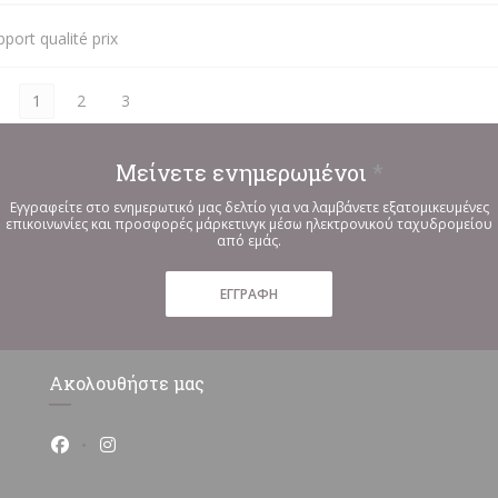
port qualité prix
1
2
3
Μείνετε ενημερωμένοι
*
Εγγραφείτε στο ενημερωτικό μας δελτίο για να λαμβάνετε εξατομικευμένες
επικοινωνίες και προσφορές μάρκετινγκ μέσω ηλεκτρονικού ταχυδρομείου
από εμάς.
ΕΓΓΡΑΦΉ
Ακολουθήστε μας
Facebook ((ανοίγει σε νέο παράθυρο))
Instagram ((ανοίγει σε νέο παράθυρο))