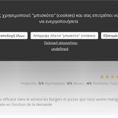
internet et qu'on a besoin de joindre par téléphone, c'est impossible.
rgers et peut être aussi accorder un verre de vin pour chaque brunch
 χρησιμοποιεί "μπισκότα" (cookies) και σας επιτρέπει να 
να ενεργοποιήσετε
 αποδοχή όλων
Απόρριψε όλα τα "μπισκότα" (cookies)
Εξατομί
Υπηρεσία
:
5
/5
Ατμόσφαιρα
:
5
/5
Μενού
:
4
/5
Ποιότητα / Τιμή
Πολιτική απορρήτου
undefined
entis très a l aise dans cette ambiance de jeunes et cette déco
Υπηρεσία
:
5
/5
Ατμόσφαιρα
:
5
/5
Μενού
:
4
/5
Ποιότητα / Τιμή
ès efficace dans le service les burgers et pizzas que nous avons mang
uite en fonction de la demande