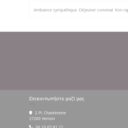
Ambiance sympathique. Déjeuner convivial. Kon rap
Επικοινωνήστε μαζί μας
2 Pl. Chantereine
((ανοίγει σε νέο παράθυρο))
27200 Vernon
06 10 65 81 22