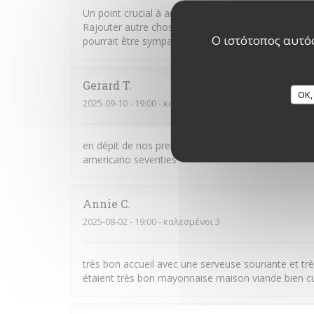
Un point crucial à améliorer : quand on réserve via 
Rajouter autre chose que des quiches, crêpes et bu
Ο ιστότοπος αυτός
pourrait être sympa. Nous reviendrons ;)
Gerard
T
OK,
2025-09-10
- 19:00 - καλεσμένοι 2
en dépit de nos presque 80 ans nous nous sommes s
americano seventies
Annie
C
2025-08-02
- 19:00 - καλεσμένοι 3
très bon accueil avec une serveuse souriante et tr
étaient très bon mayonnaise maison viande bien c