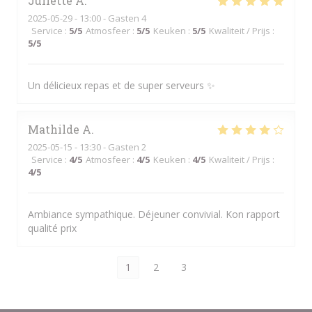
Juliette
A
2025-05-29
- 13:00 - Gasten 4
Service
:
5
/5
Atmosfeer
:
5
/5
Keuken
:
5
/5
Kwaliteit / Prijs
:
5
/5
Un délicieux repas et de super serveurs ✨
Mathilde
A
2025-05-15
- 13:30 - Gasten 2
Service
:
4
/5
Atmosfeer
:
4
/5
Keuken
:
4
/5
Kwaliteit / Prijs
:
4
/5
Ambiance sympathique. Déjeuner convivial. Kon rapport
qualité prix
1
2
3