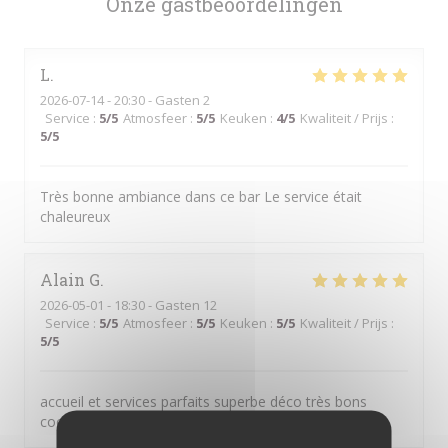
Onze gastbeoordelingen
L
2026-07-14
- 20:30 - Gasten 2
Service
:
5
/5
Atmosfeer
:
5
/5
Keuken
:
4
/5
Kwaliteit / Prijs
:
5
/5
Très bonne ambiance dans ce bar Le service était
chaleureux
Alain
G
2026-05-01
- 18:30 - Gasten 12
Service
:
5
/5
Atmosfeer
:
5
/5
Keuken
:
5
/5
Kwaliteit / Prijs
:
5
/5
accueil et services parfaits superbe déco très bons
cocktails et très bonnes pizzas nous recommandons