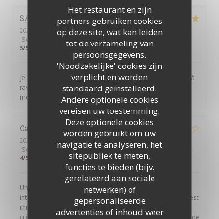
Het restaurant en zijn
SANDRINE
M
partners gebruiken cookies
2025-12-28
- 11:30 - Gasten 3
op deze site, wat kan leiden
Service
:
5
/5
Atmosfeer
:
5
/5
Keuken
:
5
/5
Kwaliteit / Prijs
:
tot de verzameling van
5
/5
persoonsgegevens.
'Noodzakelijke' cookies zijn
verplicht en worden
Je me suis régalée !!!! C'était super bon, frais, un choix à
standaard geïnstalleerd.
ravir toutes les papilles. Merci beaucoup pour ce
moment de plaisir
Andere optionele cookies
vereisen uw toestemming.
Deze optionele cookies
Catherine
D
worden gebruikt om uw
2025-12-14
- 12:30 - Gasten 4
navigatie te analyseren, het
Service
:
4
/5
Atmosfeer
:
4
/5
Keuken
:
4
/5
Kwaliteit / Prijs
:
sitepubliek te meten,
4
/5
functies te bieden (bijv.
gerelateerd aan sociale
Un point crucial à améliorer : quand on réserve via
netwerken) of
internet et qu'on a besoin de joindre par téléphone, c'est
gepersonaliseerde
impossible. Rajouter autre chose que des quiches,
advertenties of inhoud weer
crêpes et burgers et peut être aussi accorder un verre de