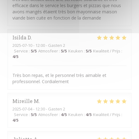
efficace dans le service les burgers et pizzas que nous
avons mangés étaient très bon mayonnaise maison
viande bien cuite en fonction de la demande
Isilda
D
2025-07-10
- 12:00 - Gasten 2
Service
:
5
/5
Atmosfeer
:
5
/5
Keuken
:
5
/5
Kwaliteit / Prijs
:
4
/5
Très bon repas, et le personnel très aimable et
professionnel. Cordialement
Mireille
M
2025-07-04
- 12:30 - Gasten 2
Service
:
5
/5
Atmosfeer
:
4
/5
Keuken
:
4
/5
Kwaliteit / Prijs
:
4
/5