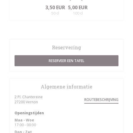
3,50 EUR
5,00 EUR
50 cl
100 cl
Reservering
RESERVEER EEN TAFEL
Algemene informatie
2 Pl. Chantereine
ROUTEBESCHRIJVING
((opent in een nieuw venster))
27200 Vernon
Openingstijden
Maa
-
Woe
17:00 - 00:30
Don
-
Zat