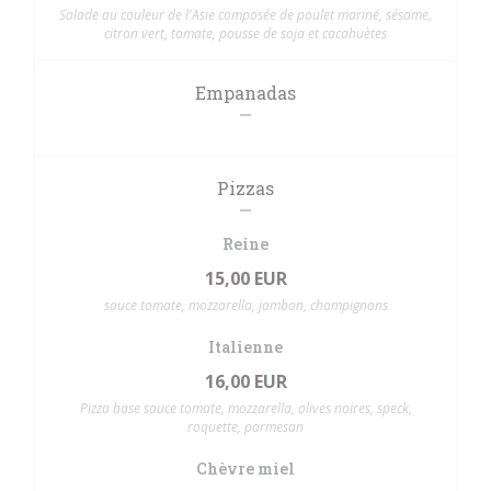
Salade au couleur de l'Asie composée de poulet mariné, sésame,
citron vert, tomate, pousse de soja et cacahuètes
Empanadas
Pizzas
Reine
15,00 EUR
sauce tomate, mozzarella, jambon, champignons
Italienne
16,00 EUR
Pizza base sauce tomate, mozzarella, olives noires, speck,
roquette, parmesan
Chèvre miel