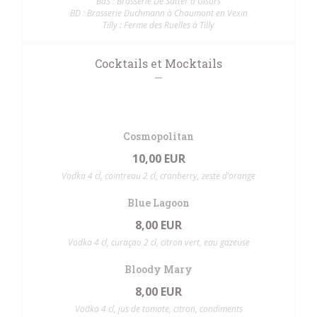
BdS : Brasserie De Sutter à Gisors
BD : Brasserie Duchmann à Chaumont en Vexin
Tilly : Ferme des Ruelles à Tilly
Cocktails et Mocktails
Cosmopolitan
10,00 EUR
Vodka 4 cl, cointreau 2 cl, cranberry, zeste d’orange
Blue Lagoon
8,00 EUR
Vodka 4 cl, curaçao 2 cl, citron vert, eau gazeuse
Bloody Mary
8,00 EUR
Vodka 4 cl, jus de tomate, citron, condiments