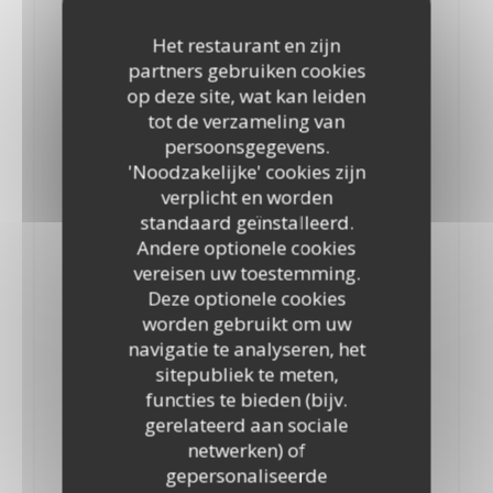
8,50 EUR
Het restaurant en zijn
partners gebruiken cookies
Whisky Lagavulin
op deze site, wat kan leiden
12,00 EUR
tot de verzameling van
persoonsgegevens.
Whisky Nikka
'Noodzakelijke' cookies zijn
10,00 EUR
verplicht en worden
standaard geïnstalleerd.
Bourbon Jim Beam
Andere optionele cookies
5,50 EUR
vereisen uw toestemming.
Deze optionele cookies
Whiskey Jack Daniel’s
worden gebruikt om uw
8,00 EUR
navigatie te analyseren, het
sitepubliek te meten,
Bourbon Marker’s Mark
functies te bieden (bijv.
gerelateerd aan sociale
9,00 EUR
netwerken) of
Whisky Sexton
gepersonaliseerde