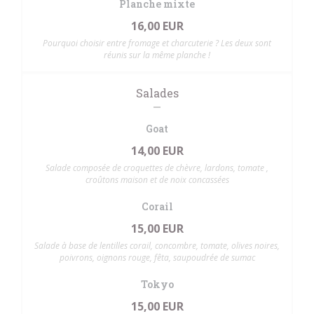
Planche mixte
16,00 EUR
Pourquoi choisir entre fromage et charcuterie ? Les deux sont
réunis sur la même planche !
Salades
Goat
14,00 EUR
Salade composée de croquettes de chèvre, lardons, tomate ,
croûtons maison et de noix concassées
Corail
15,00 EUR
Salade à base de lentilles corail, concombre, tomate, olives noires,
poivrons, oignons rouge, fêta, saupoudrée de sumac
Tokyo
15,00 EUR