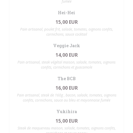
fumée
Hei-Hei
15,00 EUR
Pain artisanal, poulet frit, salade, tomates, oignons confits,
cornichons, sauce cocktail
Veggie Jack
14,00 EUR
Pain artisanal, steak végétal maison, salade, tomates, oignons
confits, cornichons et guacamole
The BCB
16,00 EUR
Pain artisanal, steak de 160g , bacon, salade, tomates, oignons
confits, cornichons, sauce au bleu et mayonnaise fumée
Yukihira
15,00 EUR
Steak de maquereau maison, salade, tomates, oignons confits,