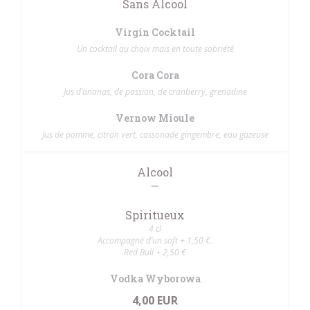
Sans Alcool
Virgin Cocktail
Un cocktail au choix mais en toute sobriété
Cora Cora
Jus d’ananas, de passion, de cranberry, grenadine
Vernow Mioule
Jus de pomme, citron vert, cassonade gingembre, eau gazeuse
Alcool
Spiritueux
4 cl
Accompagné d’un soft + 1,50 €.
Red Bull + 2,50 €
Vodka Wyborowa
4,00 EUR