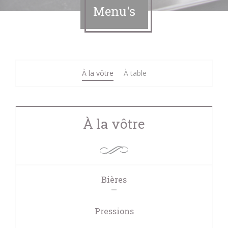
Menu's
À la vôtre
À table
À la vôtre
Bières
Pressions