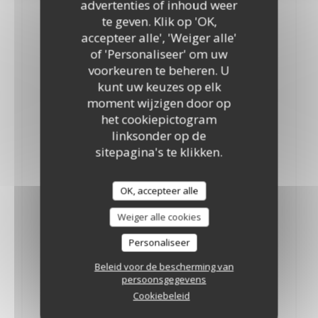
advertenties of inhoud weer
8,50 EUR
te geven. Klik op 'OK,
Whisky Togouchi
accepteer alle', 'Weiger alle'
of 'Personaliseer' om uw
8,50 EUR
voorkeuren te beheren. U
kunt uw keuzes op elk
Aperitifs
moment wijzigen door op
het cookiepictogram
Ricard
linksonder op de
2,50 EUR
sitepagina's te klikken.
Martini Bianco
OK, accepteer alle
6,00 EUR
Weiger alle cookies
Martini Rosso
Personaliseer
6,00 EUR
Beleid voor de bescherming van
Kir
persoonsgegevens
Cookiebeleid
4,50 EUR