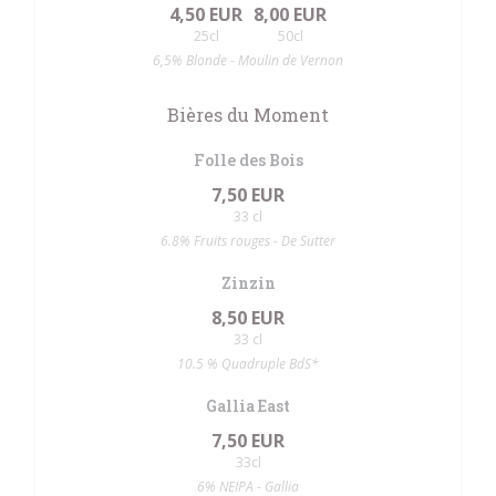
4,50 EUR
8,00 EUR
25cl
50cl
6,5% Blonde - Moulin de Vernon
Bières du Moment
Folle des Bois
7,50 EUR
33 cl
6.8% Fruits rouges - De Sutter
Zinzin
8,50 EUR
33 cl
10.5 % Quadruple BdS*
Gallia East
7,50 EUR
33cl
6% NEIPA - Gallia