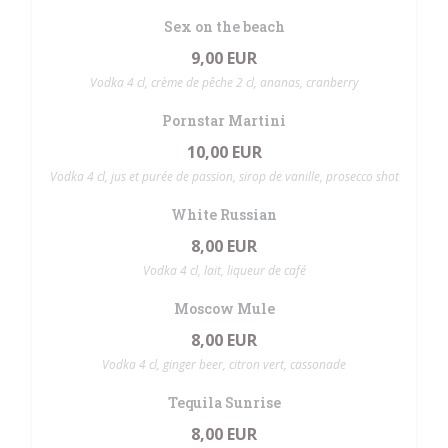
Sex on the beach
9,00 EUR
Vodka 4 cl, crème de pêche 2 cl, ananas, cranberry
Pornstar Martini
10,00 EUR
Vodka 4 cl, jus et purée de passion, sirop de vanille, prosecco shot
White Russian
8,00 EUR
Vodka 4 cl, lait, liqueur de café
Moscow Mule
8,00 EUR
Vodka 4 cl, ginger beer, citron vert, cassonade
Tequila Sunrise
8,00 EUR