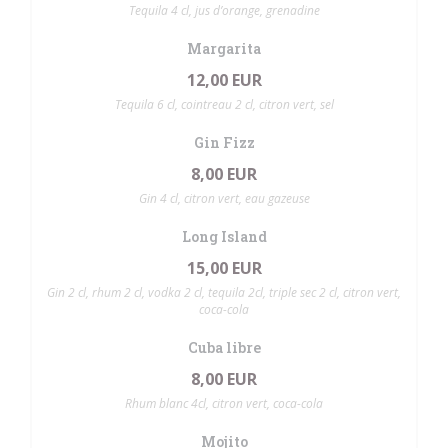
Tequila 4 cl, jus d’orange, grenadine
Margarita
12,00 EUR
Tequila 6 cl, cointreau 2 cl, citron vert, sel
Gin Fizz
8,00 EUR
Gin 4 cl, citron vert, eau gazeuse
Long Island
15,00 EUR
Gin 2 cl, rhum 2 cl, vodka 2 cl, tequila 2cl, triple sec 2 cl, citron vert,
coca-cola
Cuba libre
8,00 EUR
Rhum blanc 4cl, citron vert, coca-cola
Mojito