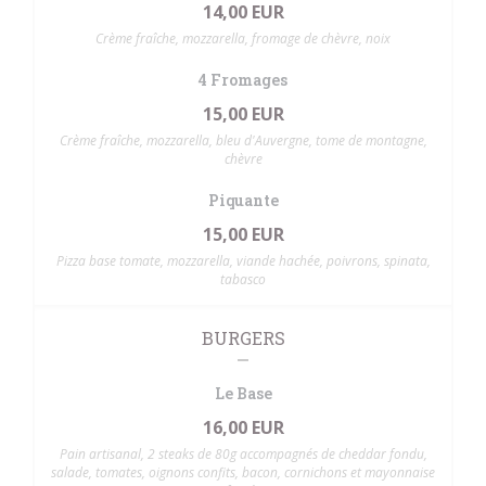
14,00 EUR
Crème fraîche, mozzarella, fromage de chèvre, noix
4 Fromages
15,00 EUR
Crème fraîche, mozzarella, bleu d'Auvergne, tome de montagne,
chèvre
Piquante
15,00 EUR
Pizza base tomate, mozzarella, viande hachée, poivrons, spinata,
tabasco
BURGERS
Le Base
16,00 EUR
Pain artisanal, 2 steaks de 80g accompagnés de cheddar fondu,
salade, tomates, oignons confits, bacon, cornichons et mayonnaise