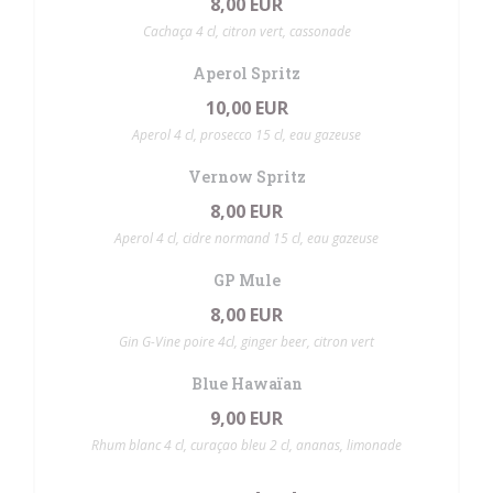
8,00 EUR
Cachaça 4 cl, citron vert, cassonade
Aperol Spritz
10,00 EUR
Aperol 4 cl, prosecco 15 cl, eau gazeuse
Vernow Spritz
8,00 EUR
Aperol 4 cl, cidre normand 15 cl, eau gazeuse
GP Mule
8,00 EUR
Gin G-Vine poire 4cl, ginger beer, citron vert
Blue Hawaïan
9,00 EUR
Rhum blanc 4 cl, curaçao bleu 2 cl, ananas, limonade