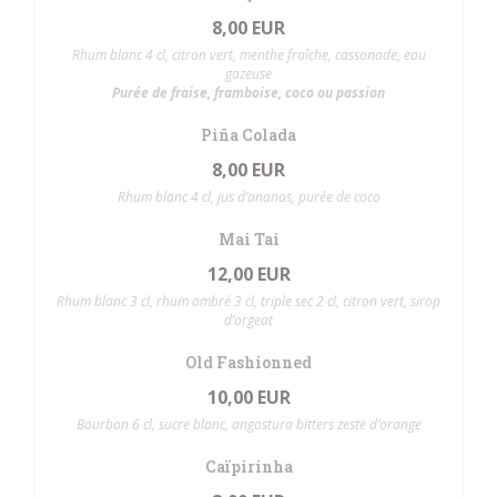
8,00 EUR
Rhum blanc 4 cl, citron vert, menthe fraîche, cassonade, eau
gazeuse
Purée de fraise, framboise, coco ou passion
Piña Colada
8,00 EUR
Rhum blanc 4 cl, jus d’ananas, purée de coco
Mai Tai
12,00 EUR
Rhum blanc 3 cl, rhum ambré 3 cl, triple sec 2 cl, citron vert, sirop
d’orgeat
Old Fashionned
10,00 EUR
Bourbon 6 cl, sucre blanc, angostura bitters zeste d’orange
Caïpirinha