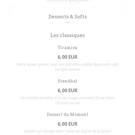
cornichons et sauce ponzu
Desserts & Softs
Les classiques
Tiramisu
6,00 EUR
Notre dessert phare, avec son spéculoos imbibé dans notre café
torréfié maison
Stendhal
6,00 EUR
Un crumble pommes et fruits rouges recouvert d'une sauce
chocolat au lait
Dessert du Moment
6,00 EUR
Dessert qui change selon l'envie du chef et de la saison