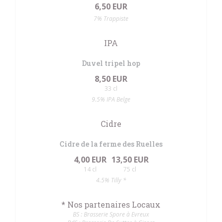
6,50 EUR
7% Trappiste
IPA
Duvel tripel hop
8,50 EUR
33 cl
9.5% IPA Belge
Cidre
Cidre de la ferme des Ruelles
4,00 EUR
13,50 EUR
14 cl
75 cl
4.5% Tilly *
* Nos partenaires Locaux
BS : Brasserie Spore à Evreux