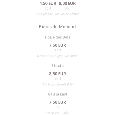
4,50 EUR
8,00 EUR
25cl
50cl
6,5% Blonde - Moulin de Vernon
Bières du Moment
Folle des Bois
7,50 EUR
33 cl
6.8% Fruits rouges - De Sutter
Zinzin
8,50 EUR
33 cl
10.5 % Quadruple BdS*
Gallia East
7,50 EUR
33cl
6% NEIPA - Gallia