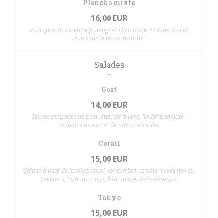
Planche mixte
16,00 EUR
Pourquoi choisir entre fromage et charcuterie ? Les deux sont
réunis sur la même planche !
Salades
Goat
14,00 EUR
Salade composée de croquettes de chèvre, lardons, tomate ,
croûtons maison et de noix concassées
Corail
15,00 EUR
Salade à base de lentilles corail, concombre, tomate, olives noires,
poivrons, oignons rouge, fêta, saupoudrée de sumac
Tokyo
15,00 EUR