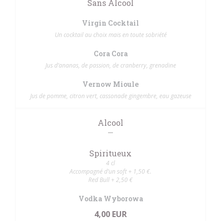
Sans Alcool
Virgin Cocktail
Un cocktail au choix mais en toute sobriété
Cora Cora
Jus d’ananas, de passion, de cranberry, grenadine
Vernow Mioule
Jus de pomme, citron vert, cassonade gingembre, eau gazeuse
Alcool
Spiritueux
4 cl
Accompagné d’un soft + 1,50 €.
Red Bull + 2,50 €
Vodka Wyborowa
4,00 EUR