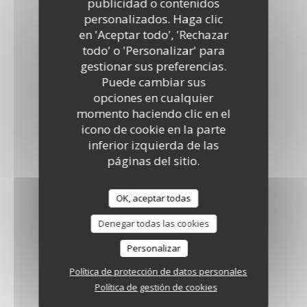
publicidad o contenidos
8,50 EUR
personalizados. Haga clic
en 'Aceptar todo', 'Rechazar
Whisky Togouchi
todo' o 'Personalizar' para
8,50 EUR
gestionar sus preferencias.
Puede cambiar sus
Aperitifs
opciones en cualquier
momento haciendo clic en el
Ricard
icono de cookie en la parte
2,50 EUR
inferior izquierda de las
páginas del sitio.
Martini Bianco
6,00 EUR
OK, aceptar todas
Martini Rosso
Denegar todas las cookies
6,00 EUR
Personalizar
Kir
Política de protección de datos personales
Política de gestión de cookies
4,50 EUR