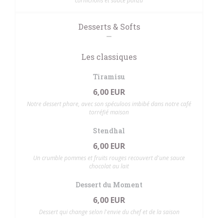
cornichons et sauce ponzu
Desserts & Softs
Les classiques
Tiramisu
6,00 EUR
Notre dessert phare, avec son spéculoos imbibé dans notre café
torréfié maison
Stendhal
6,00 EUR
Un crumble pommes et fruits rouges recouvert d'une sauce
chocolat au lait
Dessert du Moment
6,00 EUR
Dessert qui change selon l'envie du chef et de la saison