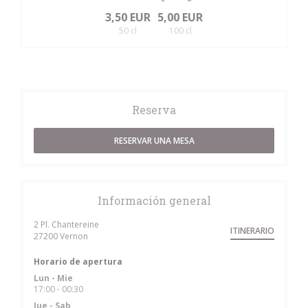
3,50 EUR
5,00 EUR
50 cl
100 cl
Reserva
RESERVAR UNA MESA
Información general
2 Pl. Chantereine
ITINERARIO
((abre en una nueva ventana))
27200 Vernon
Horario de apertura
Lun
-
Mie
17:00 - 00:30
Jue
-
Sab