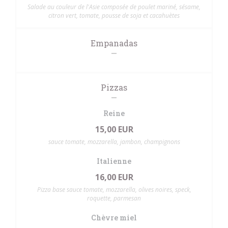
Salade au couleur de l'Asie composée de poulet mariné, sésame,
citron vert, tomate, pousse de soja et cacahuètes
Empanadas
Pizzas
Reine
15,00 EUR
sauce tomate, mozzarella, jambon, champignons
Italienne
16,00 EUR
Pizza base sauce tomate, mozzarella, olives noires, speck,
roquette, parmesan
Chèvre miel