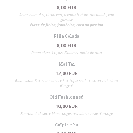
8,00 EUR
Rhum blanc 4 cl, citron vert, menthe fraîche, cassonade, eau
gazeuse
Purée de fraise, framboise, coco ou passion
Piña Colada
8,00 EUR
Rhum blanc 4 cl, jus d’ananas, purée de coco
Mai Tai
12,00 EUR
Rhum blanc 3 cl, rhum ambré 3 cl, triple sec 2 cl, citron vert, sirop
d’orgeat
Old Fashionned
10,00 EUR
Bourbon 6 cl, sucre blanc, angostura bitters zeste d’orange
Caïpirinha