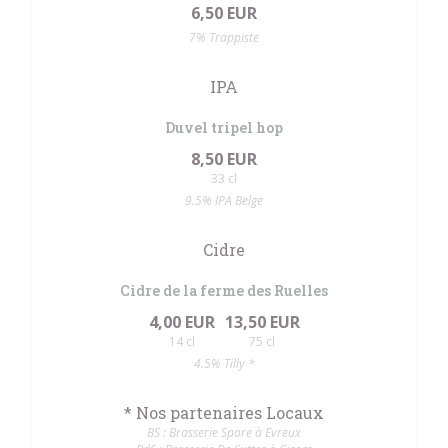
6,50 EUR
7% Trappiste
IPA
Duvel tripel hop
8,50 EUR
33 cl
9.5% IPA Belge
Cidre
Cidre de la ferme des Ruelles
4,00 EUR
13,50 EUR
14 cl
75 cl
4.5% Tilly *
* Nos partenaires Locaux
BS : Brasserie Spore à Evreux