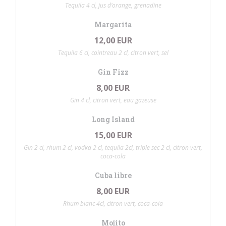
Tequila 4 cl, jus d’orange, grenadine
Margarita
12,00 EUR
Tequila 6 cl, cointreau 2 cl, citron vert, sel
Gin Fizz
8,00 EUR
Gin 4 cl, citron vert, eau gazeuse
Long Island
15,00 EUR
Gin 2 cl, rhum 2 cl, vodka 2 cl, tequila 2cl, triple sec 2 cl, citron vert,
coca-cola
Cuba libre
8,00 EUR
Rhum blanc 4cl, citron vert, coca-cola
Mojito