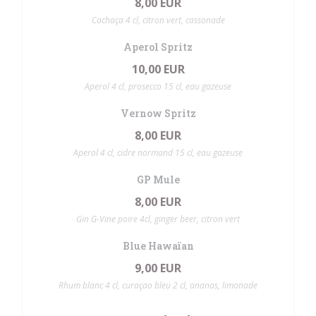
8,00 EUR
Cachaça 4 cl, citron vert, cassonade
Aperol Spritz
10,00 EUR
Aperol 4 cl, prosecco 15 cl, eau gazeuse
Vernow Spritz
8,00 EUR
Aperol 4 cl, cidre normand 15 cl, eau gazeuse
GP Mule
8,00 EUR
Gin G-Vine poire 4cl, ginger beer, citron vert
Blue Hawaïan
9,00 EUR
Rhum blanc 4 cl, curaçao bleu 2 cl, ananas, limonade