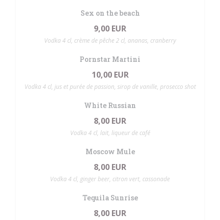
Sex on the beach
9,00 EUR
Vodka 4 cl, crème de pêche 2 cl, ananas, cranberry
Pornstar Martini
10,00 EUR
Vodka 4 cl, jus et purée de passion, sirop de vanille, prosecco shot
White Russian
8,00 EUR
Vodka 4 cl, lait, liqueur de café
Moscow Mule
8,00 EUR
Vodka 4 cl, ginger beer, citron vert, cassonade
Tequila Sunrise
8,00 EUR