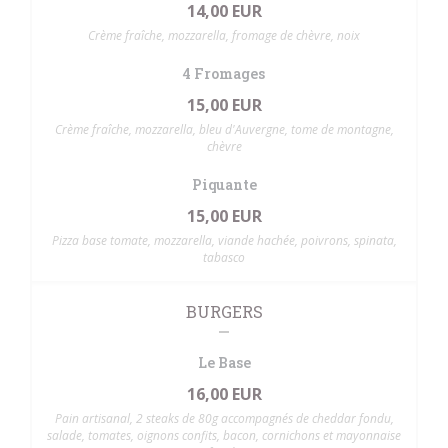
14,00 EUR
Crème fraîche, mozzarella, fromage de chèvre, noix
4 Fromages
15,00 EUR
Crème fraîche, mozzarella, bleu d'Auvergne, tome de montagne,
chèvre
Piquante
15,00 EUR
Pizza base tomate, mozzarella, viande hachée, poivrons, spinata,
tabasco
BURGERS
Le Base
16,00 EUR
Pain artisanal, 2 steaks de 80g accompagnés de cheddar fondu,
salade, tomates, oignons confits, bacon, cornichons et mayonnaise