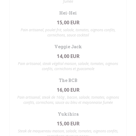
fumée
Hei-Hei
15,00 EUR
Pain artisanal, poulet frit, salade, tomates, oignons confits,
cornichons, sauce cocktail
Veggie Jack
14,00 EUR
Pain artisanal, steak végétal maison, salade, tomates, oignons
confits, cornichons et guacamole
The BCB
16,00 EUR
Pain artisanal, steak de 160g , bacon, salade, tomates, oignons
confits, cornichons, sauce au bleu et mayonnaise fumée
Yukihira
15,00 EUR
Steak de maquereau maison, salade, tomates, oignons confits,