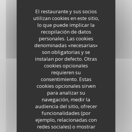
8,50 EUR
El restaurante y sus socios
utilizan cookies en este sitio,
Whisky Lagavulin
lo que puede implicar la
12,00 EUR
recopilación de datos
personales. Las cookies
Whisky Nikka
denominadas «necesarias»
10,00 EUR
son obligatorias y se
instalan por defecto. Otras
Bourbon Jim Beam
cookies opcionales
5,50 EUR
requieren su
consentimiento. Estas
Whiskey Jack Daniel’s
cookies opcionales sirven
para analizar su
8,00 EUR
navegación, medir la
Bourbon Marker’s Mark
audiencia del sitio, ofrecer
funcionalidades (por
9,00 EUR
ejemplo, relacionadas con
Whisky Sexton
redes sociales) o mostrar