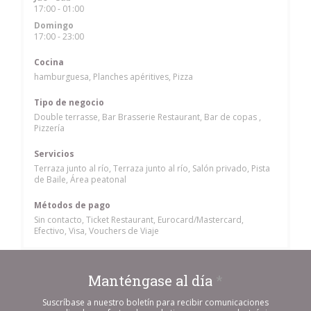
17:00 - 01:00
Domingo
17:00 - 23:00
Cocina
hamburguesa, Planches apéritives, Pizza
Tipo de negocio
Double terrasse, Bar Brasserie Restaurant, Bar de copas ,
Pizzería
Servicios
Terraza junto al río, Terraza junto al río, Salón privado, Pista
de Baile, Área peatonal
Métodos de pago
Sin contacto, Ticket Restaurant, Eurocard/Mastercard,
Efectivo, Visa, Vouchers de Viaje
Manténgase al día
*
Suscríbase a nuestro boletín para recibir comunicaciones