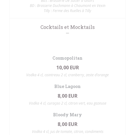
BdS : Brasserie De Sutter à Gisors
BD : Brasserie Duchmann à Chaumont en Vexin
Tilly : Ferme des Ruelles à Tilly
Cocktails et Mocktails
Cosmopolitan
10,00 EUR
Vodka 4 cl, cointreau 2 cl, cranberry, zeste d’orange
Blue Lagoon
8,00 EUR
Vodka 4 cl, curaçao 2 cl, citron vert, eau gazeuse
Bloody Mary
8,00 EUR
Vodka 4 cl, jus de tomate, citron, condiments